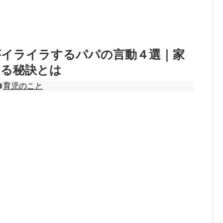
がイライラするパパの言動４選｜家
する秘訣とは
育児のこと