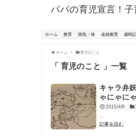
パパの育児宣言！子
ホーム
教育
病気・体
金銭教育
歳時
ホーム
育児のこと
育児のこと
一覧
キャラ弁
ゃにゃに
2015/4/9
...
記事を読む