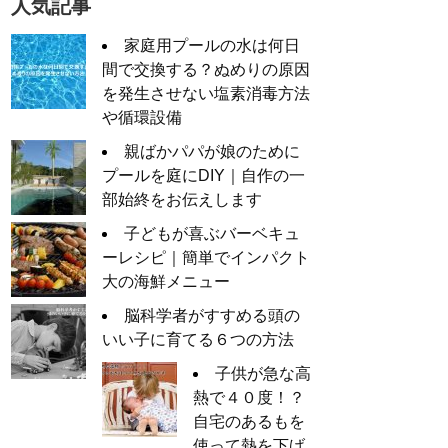
人気記事
家庭用プールの水は何日
間で交換する？ぬめりの原因
を発生させない塩素消毒方法
や循環設備
親ばかパパが娘のために
プールを庭にDIY｜自作の一
部始終をお伝えします
子どもが喜ぶバーベキュ
ーレシピ｜簡単でインパクト
大の海鮮メニュー
脳科学者がすすめる頭の
いい子に育てる６つの方法
子供が急な高
熱で４０度！？
自宅のあるもを
使って熱を下げ