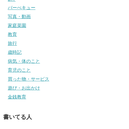
バーべキュー
写真・動画
家庭菜園
教育
旅行
歳時記
病気・体のこと
育児のこと
買った物・サービス
遊び・お出かけ
金銭教育
書いてる人