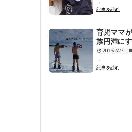
...
記事を読む
育児ママ
族円満に
2015/2/27
...
記事を読む