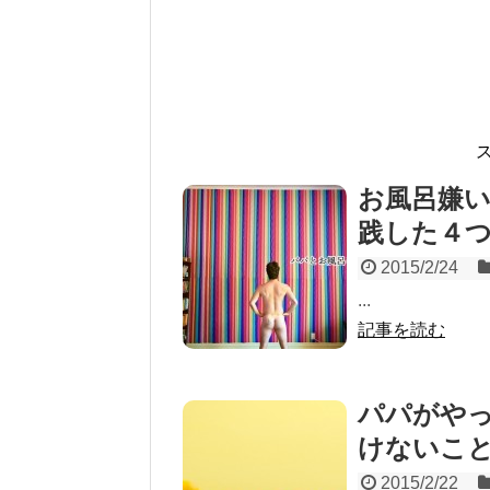
お風呂嫌
践した４
2015/2/24
...
記事を読む
パパがや
けないこ
2015/2/22